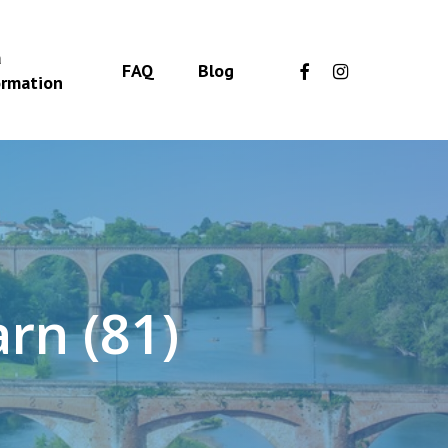
a
facebook
instagram
FAQ
Blog
ormation
a
r
n
(
8
1
)