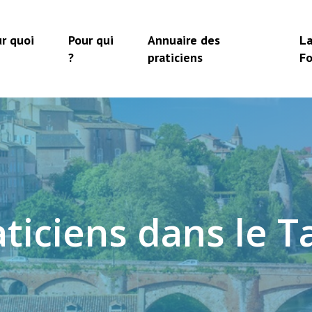
r quoi
Pour qui
Annuaire des
L
?
praticiens
F
a
t
i
c
i
e
n
s
d
a
n
s
l
e
T