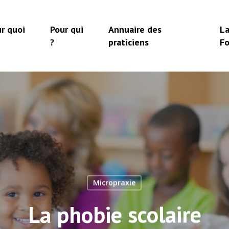
r quoi
Pour qui
Annuaire des
L
?
praticiens
F
Micropraxie
La phobie scolaire