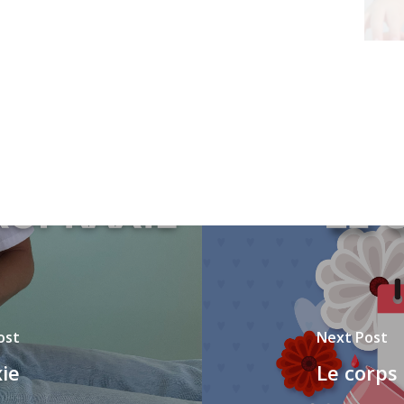
ost
Next Post
xie
Le corps