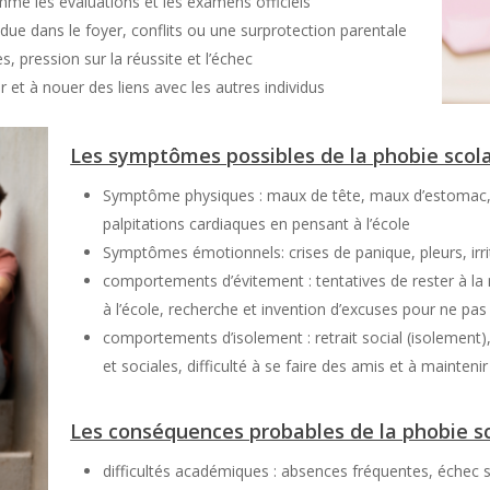
e les évaluations et les examens officiels
ue dans le foyer, conflits ou une surprotection parentale
, pression sur la réussite et l’échec
rer et à nouer des liens avec les autres individus
Les symptômes possibles de la phobie scola
Symptôme physiques : maux de tête, maux d’estomac,
palpitations cardiaques en pensant à l’école
Symptômes émotionnels: crises de panique, pleurs, irritab
comportements d’évitement : tentatives de rester à la 
à l’école, recherche et invention d’excuses pour ne pas 
comportements d’isolement : retrait social (isolement), 
et sociales, difficulté à se faire des amis et à maintenir
Les conséquences probables de la phobie sc
difficultés académiques : absences fréquentes, échec s