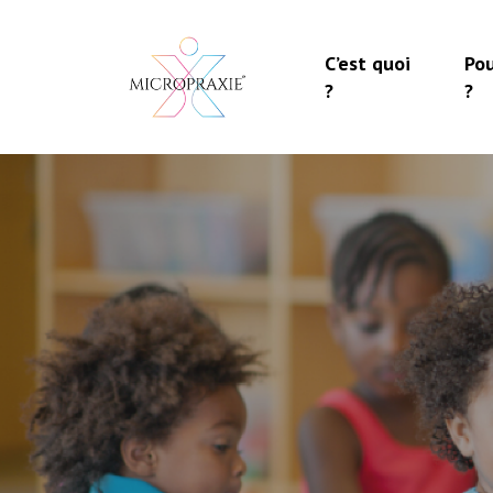
Skip
to
C’est quoi
Pou
main
?
?
content